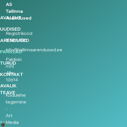
AS
Tallinna
AVALEHT
Arendused
UUDISED
Registrikood
11066456
ARENDUSED
info@tallinnaarendused.ee
PARKLAD
Paldiski
TURUD
mnt
48a,
KONTAKT
10614
AVALIK
TEAVE
Kodulehe
tegemine
-
Art
Media