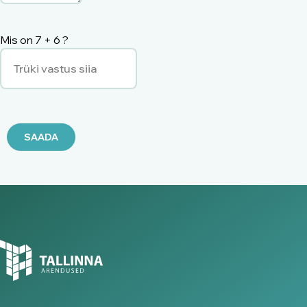
Mis on
7
+
6
?